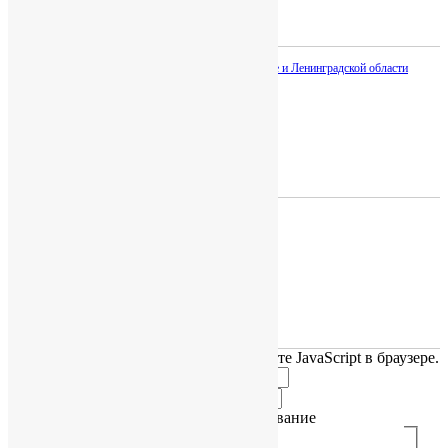
Работаем с 2007 года.
УСЛУГИ
Бурение скважин на воду в Санкт-Петербурге и Ленинградской области
Обустройство скважины
Водоочистка
Канализация
Отопление
Ремонт и сервисное обслуживание скважин
МЫ НА СВЯЗИ:
Санкт-Петербург, ул. Заповедная 52.
Телефон:
+7 (812) 332-52-06
info@nashistok.ru
Мы работаем 12
/7: 9:00-21:00
НАПИСАТЬ ДИРЕКТОРУ:
Для заполнения данной формы включите JavaScript в браузере.
персональных
Название
*
Согласие
Телефон
*
Название
Согласие на рассылку и использование
персональных данных:
*