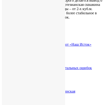
анализ состава воды
, на основании которого делается вывод о
необходимости установки фильтров. Артезианская скважина
позволяет получить большой объем воды – от 2-х куб.м.
Качество воды артезианской скважины более стабильное в
сравнении с водой из скважины на песок.
Похожие статьи
СНТ Пирит: надежное водоснабжение от «Наш Исток»
29.07.2026
Фильтр для скважины: как избежать фатальных ошибок
27.07.2026
Бурение скважин Лужский район: Мшинская
27.07.2026
НАШИ УСЛУГИ: