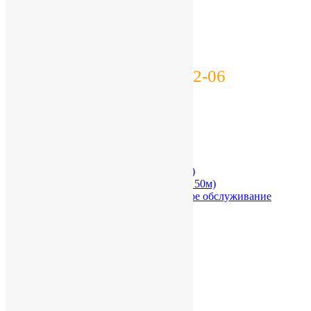
+7 (812) 332-52-06
Телеграм
Главная
Скважины
Скважина на песок (до 50м)
Артезианская скважина (от 50м)
Ремонт скважин и сервисное обслуживание
скважин
Обустройство
Летний вариант
Зимний вариант
Канализация
Водоочистка
Отопление
Стоимость
Наша техника