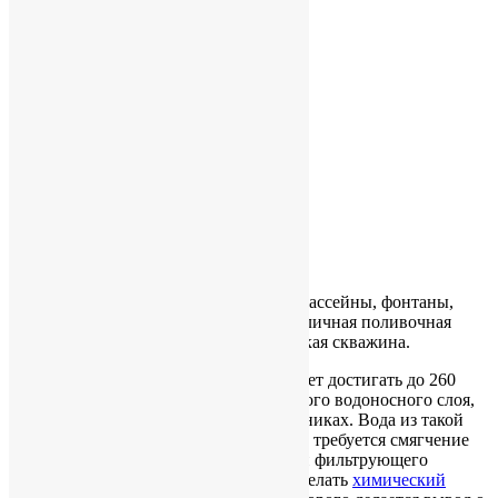
Артезианские скважины.
Если у Вас большой загородный дом, бассейны, фонтаны,
большой участок, где используется различная поливочная
техника, то Вам необходима артезианская скважина.
Артезианская скважина в глубину может достигать до 260
метров. Задача бурения достичь глубокого водоносного слоя,
находящегося в известняках или песчаниках. Вода из такой
скважины чистая и прозрачная. Иногда требуется смягчение
воды, а в некоторых случаях установки фильтрующего
комплекса. Обязательно необходимо сделать
химический