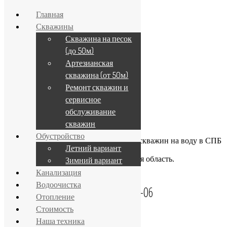
Главная
Скважины
Скважина на песок
Получить скидку
(до 50м)
Сравнение материалов
Гарантии
Артезианская
скважина (от 50м)
ВАЖНОЕ
Ремонт скважин и
сервисное
обслуживание
скважин
Обустройство
Наш исток — бурение и обустройство скважин на воду в СПБ
Летний вариант
и Ленинградской области
Бурение скважин СПб и Ленинградская область.
Зимний вариант
Канализация
Телеграм
Водоочистка
+7 (812) 332-52-06
Отопление
Стоимость
ЗАКАЗАТЬ СКВАЖИНУ
Наша техника
VK