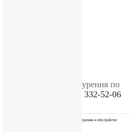
Бурение скважины на песок
Бурение артезианской скважины
Обустройство скважины
Водоочистка
Канализация
Отопление
Ремонт и сервисное обслуживание скважин
ПОЛЕЗНАЯ ИНФОРМАЦИЯ:
Получить скидку
Сравнение материалов
Гарантии
Уточните детали бурения по
телефону:
+7 (812) 332-52-06
О КОМПАНИИ:
«Наш исток»
осуществляет весь комплекс работ по бурению и обустройству
скважин и монтажу систем водоснабжения.