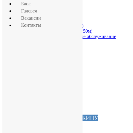
Блог
Галерея
Главная
Вакансии
Скважины
Контакты
Скважина на песок (до 50м)
Артезианская скважина (от 50м)
Ремонт скважин и сервисное обслуживание
скважин
Обустройство
Летний вариант
Зимний вариант
Канализация
Водоочистка
Отопление
Стоимость
Наша техника
Блог
Галерея
Вакансии
Контакты
ЗАКАЗАТЬ СКВАЖИНУ