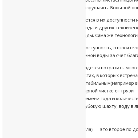
воздействие воды, при этом не разрушаясь. Большой по
Преимущество колодцев заключается в их доступности и 
она используется для полива огорода и других техничес
есть шанс добраться до чистой воды. Сама же технолог
Преимуществ у колодцев масса: доступность, относитель
легко пополняют объемы извлеченной воды за счет благо
Для возведения колодца придется потратить много
колодцы не сооружают в местах, в которых встреч
объем воды может быть нестабильным(например во
колодцы нуждаются в регулярной чистке от грязи;
качество воды зависит от времени года и количеств
даже если колодец имеет глубокую шахту, воду в 
Абиссинский колодец (скважина игла) — это второе по 