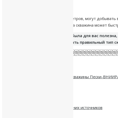
Недостатки:
скважины, глубиной до 40 метров, могут добывать 
в зависимости от видов песка скважина может быст
Надеемся, что эта статья была для вас полезна
команда поможет подобрать правильный тип с
Похожие статьи
Водоразборный узел и бурение скважины Пески-ВНИИР
05.08.2026
Расстояние от скважины до соседних источников
30.07.2026