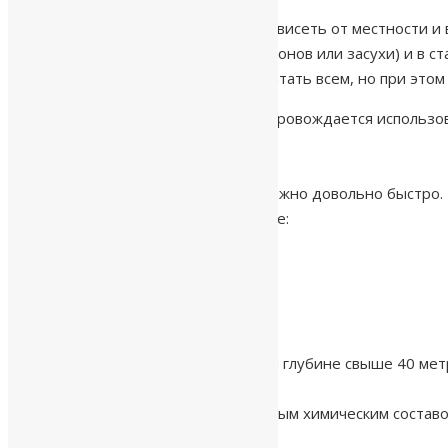
Глубина такой скважины может зависеть от местности и
качестве воды (независимо от сезонов или засухи) и в 
нескольких семей: воды будет хватать всем, но при этом
Большой список преимуществ сопровождается использов
Установить
песчаную скважину
можно довольно быстро. П
делятся на два подвида по глубине:
До 40 метров;
От 40 до 90 метров.
Преимущества:
Стабильный поток воды (при глубине свыше 40 мет
срок эксплуатации до 30 лет;
вода добывается с допустимым химическим составо
быстрые сроки установки.