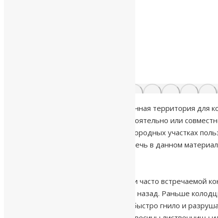
Возводя загородный дом, отведенная территория для кот
таких случаях, как правило, самостоятельно или совмес
конструкций, позволяющих на загородных участках поль
установки. Именно о них пойдет речь в данном материал
Колодец является самой простой и часто встречаемой к
постройки придумали много веков назад. Раньше колодцы
Дерево быстро впитывало влагу, быстро гнило и разру
заключается в использовании древесины лиственницы и