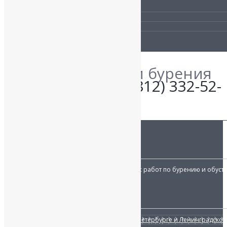
Получить скидку
Сравнение материалов
Гарантии
Уточните детали бурения
по телефону:
+7 (812) 332-52-
06
О КОМПАНИИ:
«Наш исток»
осуществляет весь комплекс работ по бурению и обуст
Работаем с 2007 года.
УСЛУГИ
Бурение скважин на воду в Санкт-Петербурге и Ленинградской