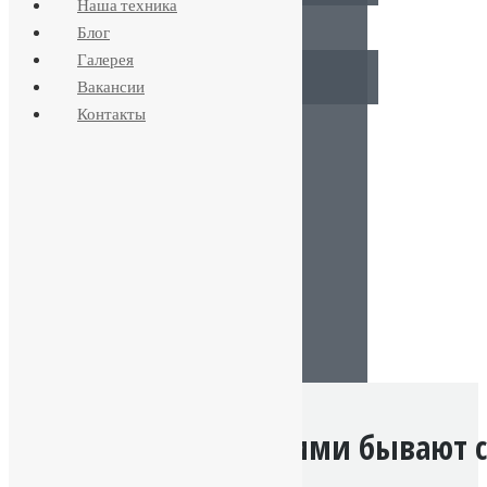
Наша техника
Блог
ОБУСТРОЙСТВО
Галерея
Летний вариант
Вакансии
Зимний вариант
Контакты
КАНАЛИЗАЦИЯ
ВОДООЧИСТКА
ОТОПЛЕНИЕ
СТОИМОСТЬ
НАША ТЕХНИКА
БЛОГ
ГАЛЕРЕЯ
ВАКАНСИИ
КОНТАКТЫ
Какими бывают с