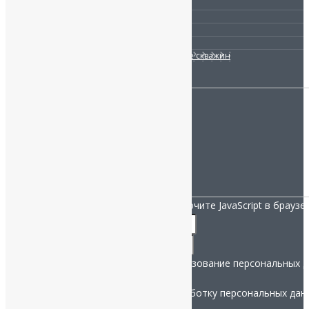
Обустройство скважины
Водоочистка
Канализация
Отопление
Ремонт и сервисное обслуживание скважин
МЫ НА СВЯЗИ:
Санкт-Петербург, ул. Заповедная 52.
Телефон:
+7 (812) 332-52-06
info@nashistok.ru
Мы работаем 12
/7: 9:00-21:00
НАПИСАТЬ ДИРЕКТОРУ:
Для заполнения данной формы включите JavaScript в браузер
Название
*
данных:
Телефон
*
Согласие
Согласие на рассылку и использование персональных 
Телефон
Даю согласие на обработку персональных дан