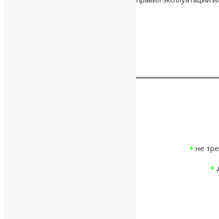
+
не тре
+
д