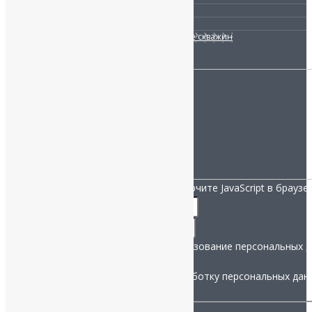
Канализация
Отопление
Ремонт и сервисное обслуживание скважин
МЫ НА СВЯЗИ:
Санкт-Петербург, ул. Заповедная 52.
Телефон:
+7 (812) 332-52-06
info@nashistok.ru
Мы работаем 12
/7: 9:00-21:00
НАПИСАТЬ ДИРЕКТОРУ:
Для заполнения данной формы включите JavaScript в браузер
Название
*
и
Телефон
*
Телефон
Согласие на рассылку и использование персональных 
данных:
Даю согласие на обработку персональных дан