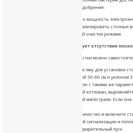
воздухе, Вы получите отличное удобрение.
Станция требует кратковременную мощность электроэнер
перестают активно расти и минерализировать сточные 
стандартном для станции глубокой очистки режиме.
Такой способ очистки гарантирует отсутствие плохо
Установить станцию глубокой очистки можно самостояте
Определите место и выройте яму для установки ст
Выкопайте траншею глубиной 50-60 см и уклоном 
Выкопайте еще одну траншею с такими же параметр
Опустите станцию в вырытый котлован, выровняйт
Измерьте длину подводящей магистрали. Если она
трубопроводе;
Подведите к станции электричество и включите ста
Подключите лампу аварийной сигнализации и попла
Произведите тестовый предварительный пуск