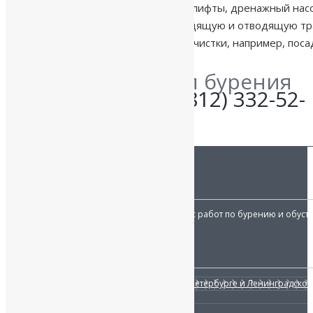
Проверьте все насосы – эйрлифты, дренажный насо
Полностью засыпьте подводящую и отводящую тр
Декорируйте систему водоочистки, например, посад
Уточните детали бурения
по телефону:
+7 (812) 332-52-
06
О КОМПАНИИ:
«Наш исток»
осуществляет весь комплекс работ по бурению и обуст
Работаем с 2007 года.
УСЛУГИ
Бурение скважин на воду в Санкт-Петербурге и Ленинградской
Обустройство скважины
Водоочистка