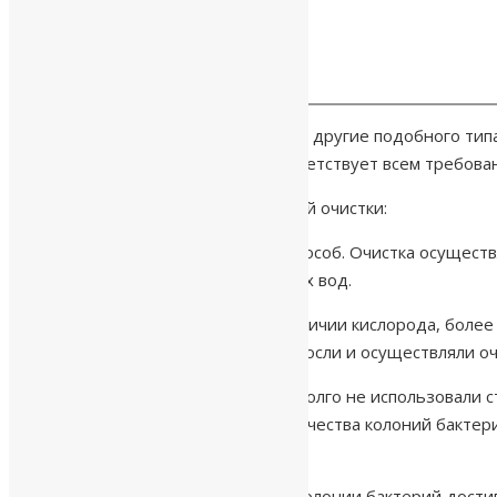
Станции глубокой очистки (Дека и другие подобного тип
станцией глубокой очистки, соответствует всем требова
Принцип работы станции глубокой очистки:
Используется натуральный биоспособ. Очистка осуществ
органические соединения сточных вод.
Эти бактерии существуют при наличии кислорода, более
максимально распространялись, росли и осуществляли о
Необходимо понимать, если Вы долго не использовали ст
размножения до требуемого количества колоний бактери
воды.
При постоянном использовании колонии бактерий достиг