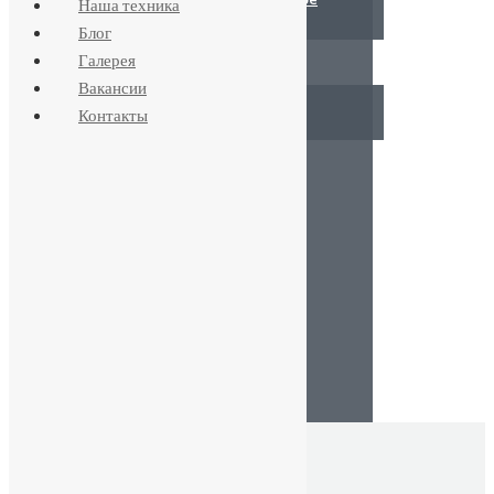
Наша техника
обслуживание скважин
Блог
Галерея
ОБУСТРОЙСТВО
Вакансии
Летний вариант
Контакты
Зимний вариант
КАНАЛИЗАЦИЯ
ВОДООЧИСТКА
ОТОПЛЕНИЕ
СТОИМОСТЬ
НАША ТЕХНИКА
БЛОГ
ГАЛЕРЕЯ
ВАКАНСИИ
КОНТАКТЫ