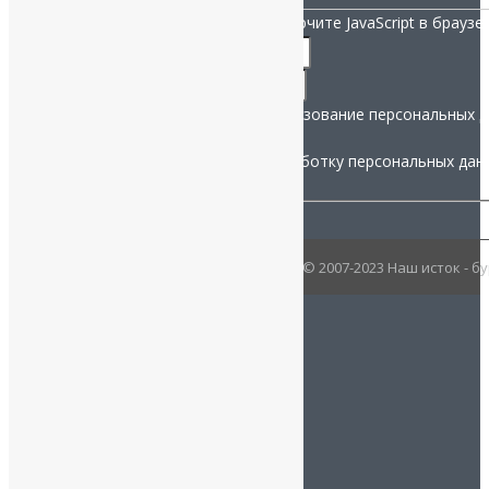
Для заполнения данной формы включите JavaScript в браузер
на
Название
*
рассылку
Телефон
*
Телефон
Согласие на рассылку и использование персональных 
Даю согласие на обработку персональных дан
© 2007-2023 Наш исток - 
WhatsApp
Telegram
Заказать