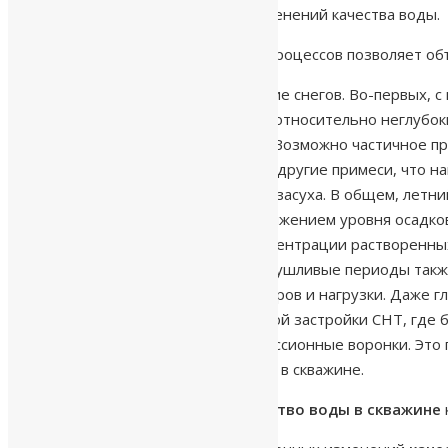
Основные причины сезонных изменений качества воды.
Понимание гидрогеологических процессов позволяет объ
Весеннее половодье и таяние снегов. Во-первых, с
ваша скважина пробурена в относительно неглубок
недостаточно качественно. Возможно частичное пр
вещества, частицы грунта и другие примеси, что н
Летнее водопотребление и засуха. В общем, летн
бассейнов) и возможным снижением уровня осадко
приводит к изменению концентрации растворенных 
новыми слоями грунта. В засушливые периоды такж
Влияние техногенных факторов и нагрузки. Даже г
частности, в условиях плотной застройки СНТ, гд
создавать локальные депрессионные воронки. Это 
стабильности качества воды в скважине.
Как обеспечить стабильное
качество воды в скважине