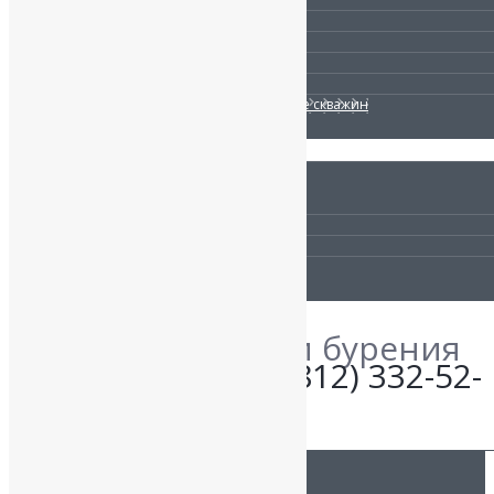
Обустройство скважины
Водоочистка
Канализация
Отопление
Ремонт и сервисное обслуживание скважин
ПОЛЕЗНАЯ ИНФОРМАЦИЯ:
Получить скидку
Сравнение материалов
Гарантии
Уточните детали бурения
по телефону:
+7 (812) 332-52-
06