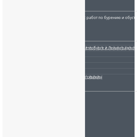
О КОМПАНИИ:
«Наш исток»
осуществляет весь комплекс работ по бурению и обуст
Работаем с 2007 года.
УСЛУГИ
Бурение скважин на воду в Санкт-Петербурге и Ленинградской
Обустройство скважины
Водоочистка
Канализация
Отопление
Ремонт и сервисное обслуживание скважин
МЫ НА СВЯЗИ:
Санкт-Петербург, ул. Заповедная 52.
Телефон:
+7 (812) 332-52-06
info@nashistok.ru
Мы работаем 12
/7: 9:00-21:00
НАПИСАТЬ ДИРЕКТОРУ: