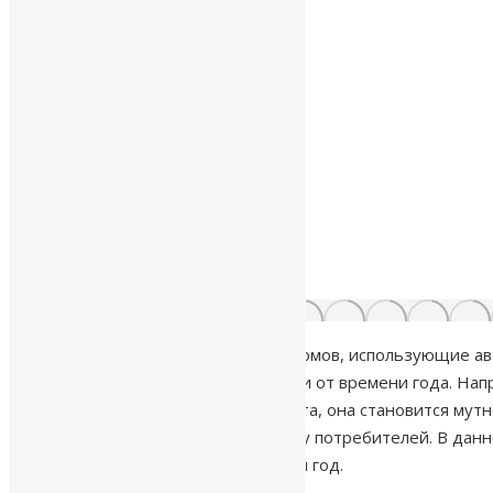
Многие владельцы загородных домов, использующие ав
заметно отличаться в зависимости от времени года. Нап
Однако, с приходом весны или лета, она становится мут
естественную тревогу и вопросы у потребителей. В данн
качество воды в скважине круглый год.