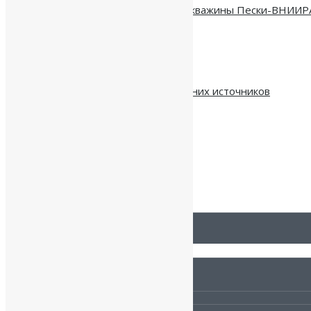
Водоразборный узел и бурение скважины Пески-ВНИИР
05.08.2026
Расстояние от скважины до соседних источников
30.07.2026
Ремонт насоса: когда нужен?
22.07.2026
НАШИ УСЛУГИ:
Бурение скважины на песок
Бурение артезианской скважины