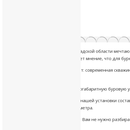
Многие владельцы дач в Ленинградской области мечтают
техника скважина на воду
. Бытует мнение, что для бу
Компания «Наш Исток» доказывает: современная скважин
вашего участка.
Почему стоит выбрать МГБУ (малогабаритную буровую у
1. Габариты решают всё. Ширина нашей установки соста
дорожкам шириной чуть больше метра.
2. Бережное отношение к участку. Вам не нужно разбир
газон и дорожное покрытие.