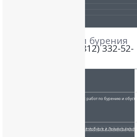
Получить скидку
Сравнение материалов
Гарантии
Уточните детали бурения
по телефону:
+7 (812) 332-52-
06
О КОМПАНИИ:
«Наш исток»
осуществляет весь комплекс работ по бурению и обуст
Работаем с 2007 года.
УСЛУГИ
Бурение скважин на воду в Санкт-Петербурге и Ленинградской
Обустройство скважины