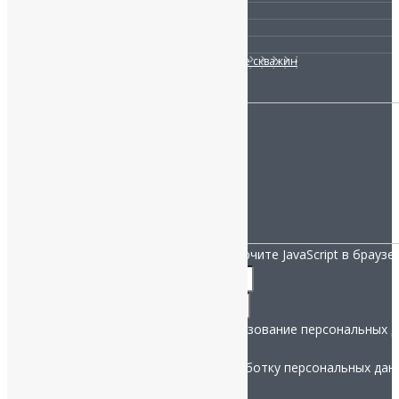
Водоочистка
Канализация
Отопление
Ремонт и сервисное обслуживание скважин
МЫ НА СВЯЗИ:
Санкт-Петербург, ул. Заповедная 52.
Телефон:
+7 (812) 332-52-06
info@nashistok.ru
Мы работаем 12
/7: 9:00-21:00
НАПИСАТЬ ДИРЕКТОРУ:
Для заполнения данной формы включите JavaScript в браузер
Телефон
Название
*
и
Телефон
*
использование
Согласие на рассылку и использование персональных 
Даю согласие на обработку персональных дан