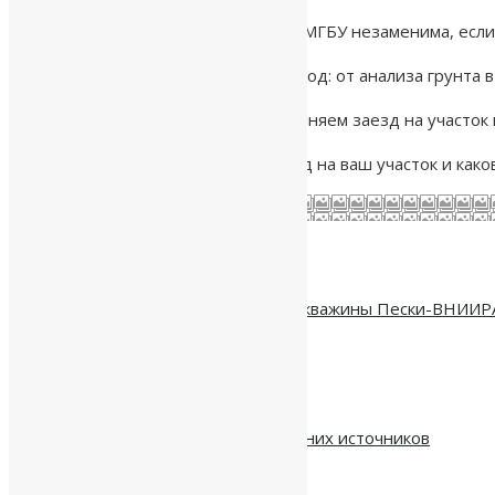
3. Работа в стесненных условиях. МГБУ незаменима, если
Мы предлагаем комплексный подход: от анализа грунта 
Посмотрите
ВИДЕО
, как мы выполняем заезд на участок
Хотите узнать, возможен ли заезд на ваш участок и как
Похожие статьи
Водоразборный узел и бурение скважины Пески-ВНИИР
05.08.2026
Расстояние от скважины до соседних источников
30.07.2026