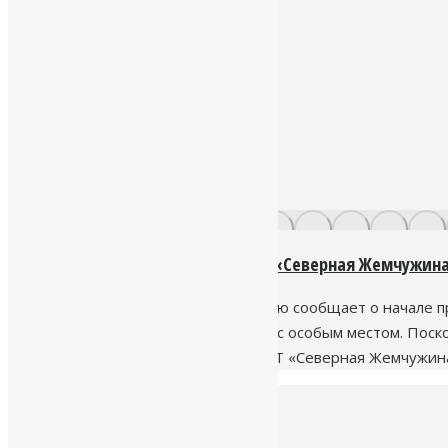
Бурение скважин на воду в СНТ «Северная Жемчужин
Компания «Наш исток» с гордостью сообщает о начале 
товарищество давно стало для нас особым местом. Поск
первых, стоит отметить, что в СНТ «Северная Жемчужин