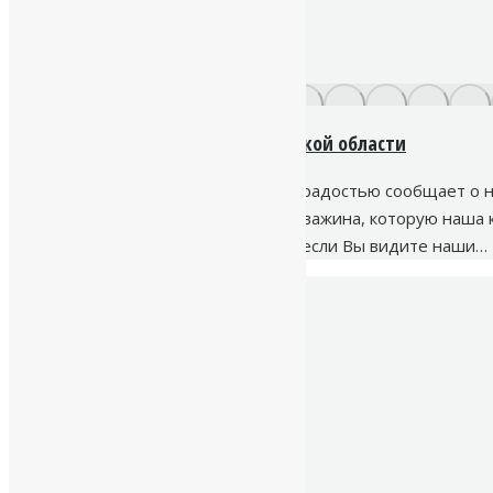
Скважина на воду в Ленинградской области
Буровая компания «Наш Исток» с радостью сообщает о н
района. Это уже вторая подряд скважина, которую наша 
экономически выгодно. Поэтому, если Вы видите наши…