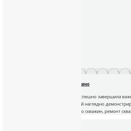
Ремонт скважины на воду в Грузино
Компания «Наш Исток» недавно успешно завершила важны
Всеволожского района. Этот случай наглядно демонстри
как бурение скважин, обустройство скважин, ремонт скв