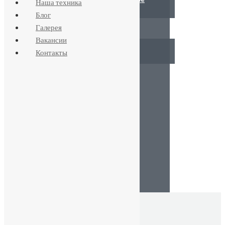
Наша техника
обслуживание скважин
Блог
Галерея
ОБУСТРОЙСТВО
Вакансии
Летний вариант
Контакты
Зимний вариант
КАНАЛИЗАЦИЯ
ВОДООЧИСТКА
ОТОПЛЕНИЕ
СТОИМОСТЬ
НАША ТЕХНИКА
БЛОГ
ГАЛЕРЕЯ
ВАКАНСИИ
КОНТАКТЫ