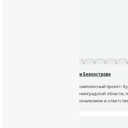
Установка канализации в Старом Белоострове
В Старом Белоострове завершен комплексный проект: бу
расположенном в тихом уголке Ленинградской области, 
Исток», известная своим профессионализмом и ответств
современной…