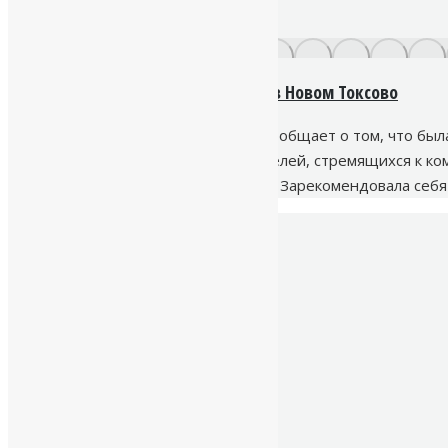
Скважина для воды на участке в Новом Токсово
Буровая компания «Наш Исток» сообщает о том, что была
новость особенно важна для жителей, стремящихся к ко
работает на рынке буровых услуг. Зарекомендовала се