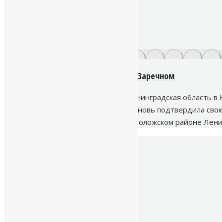
Бурение скважины область в КП Заречном
Завершено бурение скважины Ленинградская область в 
работы в сфере водоснабжения, вновь подтвердила сво
Заречное. Расположенном во Всеволожском районе Ленин