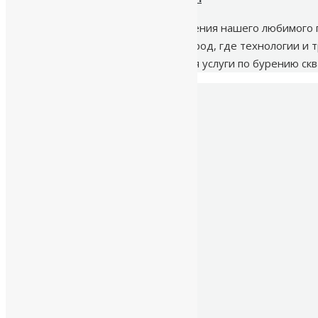
Сегодня мы отмечаем день рождения нашего любимого г
архитектурой и историей, но и город, где технологии и 
прекрасного города, предоставляя услуги по бурению ск